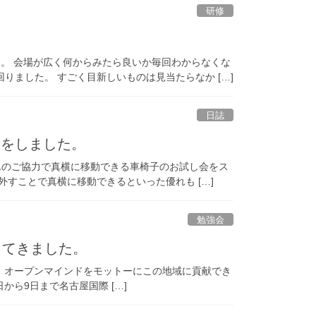
研修
。 会場が広く何からみたら良いか毎回わからなくな
ました。 すごく目新しいものは見当たらなか […]
日誌
ンをしました。
さんのご協力で真横に移動できる車椅子のお試し会をス
すことで真横に移動できるといった優れも […]
勉強会
してきました。
す。オープンマインドをモットーにこの地域に貢献でき
から9日まで名古屋国際 […]