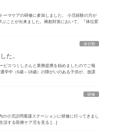
トーマケアの研修に参加しました。 小児経験の方が
学ぶことが出来ました。褥創対策において、『体位変
未分類
ました。
サービスつくしさんと業務提携を始めましたのでご報
通学中（6歳～18歳）の障がいのある子供が、放課
研修
都内の小児訪問看護ステーションに研修に行ってきまし
活する医療ケア児を見る […]