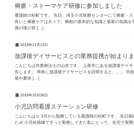
褥瘡・ストーマケア研修に参加しました
看護師の杉町です。 先日、埼玉小児医療センターにて褥瘡・ス
長いと褥瘡ケアは久々で、褥創の基本的な知識と最新の知識を
換の後の背 […]
2018年11月14日
放課後デイサービスとの業務提携が始まり
こんにちは作業療法士の山本です。 上尾市にある放課後デイ
告します。 簡単に放課後デイサービスを説明すると。。。 学校
後や夏休 […]
2018年10月26日
小児訪問看護ステーション研修
こんにちは☺ 9月から勤務している看護師の杉町です。 先日
た👶 小児科病棟でずっと勤務してきた私にとって、在宅で実際生