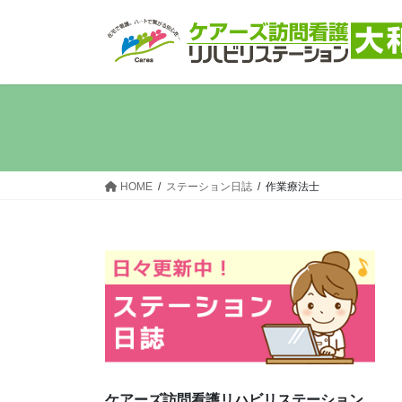
コ
ナ
ン
ビ
テ
ゲ
ン
ー
ツ
シ
へ
ョ
ス
ン
キ
に
ッ
移
HOME
ステーション日誌
作業療法士
プ
動
ケアーズ訪問看護リハビリステーション